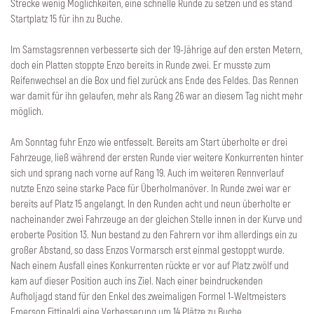
Strecke wenig Möglichkeiten, eine schnelle Runde zu setzen und es stand
Startplatz 15 für ihn zu Buche.
Im Samstagsrennen verbesserte sich der 19-Jährige auf den ersten Metern,
doch ein Platten stoppte Enzo bereits in Runde zwei. Er musste zum
Reifenwechsel an die Box und fiel zurück ans Ende des Feldes. Das Rennen
war damit für ihn gelaufen, mehr als Rang 26 war an diesem Tag nicht mehr
möglich.
Am Sonntag fuhr Enzo wie entfesselt. Bereits am Start überholte er drei
Fahrzeuge, ließ während der ersten Runde vier weitere Konkurrenten hinter
sich und sprang nach vorne auf Rang 19. Auch im weiteren Rennverlauf
nutzte Enzo seine starke Pace für Überholmanöver. In Runde zwei war er
bereits auf Platz 15 angelangt. In den Runden acht und neun überholte er
nacheinander zwei Fahrzeuge an der gleichen Stelle innen in der Kurve und
eroberte Position 13. Nun bestand zu den Fahrern vor ihm allerdings ein zu
großer Abstand, so dass Enzos Vormarsch erst einmal gestoppt wurde.
Nach einem Ausfall eines Konkurrenten rückte er vor auf Platz zwölf und
kam auf dieser Position auch ins Ziel. Nach einer beindruckenden
Aufholjagd stand für den Enkel des zweimaligen Formel 1-Weltmeisters
Emerson Fittipaldi eine Verbesserung um 14 Plätze zu Buche.