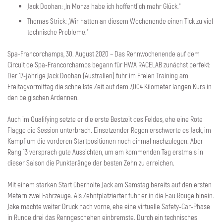
Jack Doohan: „In Monza habe ich hoffentlich mehr Glück.“
Thomas Strick: „Wir hatten an diesem Wochenende einen Tick zu viel
technische Probleme.“
Spa-Francorchamps, 30. August 2020 – Das Rennwochenende auf dem
Circuit de Spa-Francorchamps begann für HWA RACELAB zunächst perfekt:
Der 17-jährige Jack Doohan (Australien) fuhr im Freien Training am
Freitagvormittag die schnellste Zeit auf dem 7,004 Kilometer langen Kurs in
den belgischen Ardennen.
Auch im Qualifying setzte er die erste Bestzeit des Feldes, ehe eine Rote
Flagge die Session unterbrach. Einsetzender Regen erschwerte es Jack, im
Kampf um die vorderen Startpositionen noch einmal nachzulegen. Aber
Rang 13 versprach gute Aussichten, um am kommenden Tag erstmals in
dieser Saison die Punkteränge der besten Zehn zu erreichen.
Mit einem starken Start überholte Jack am Samstag bereits auf den ersten
Metern zwei Fahrzeuge. Als Zehntplatzierter fuhr er in die Eau Rouge hinein.
Jake machte weiter Druck nach vorne, ehe eine virtuelle Safety-Car-Phase
in Runde drei das Renngeschehen einbremste. Durch ein technisches