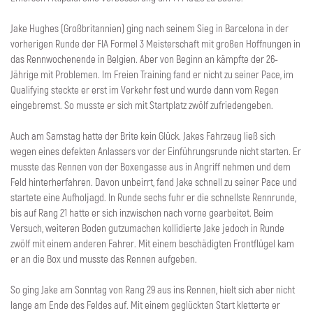
Jake Hughes (Großbritannien) ging nach seinem Sieg in Barcelona in der
vorherigen Runde der FIA Formel 3 Meisterschaft mit großen Hoffnungen in
das Rennwochenende in Belgien. Aber von Beginn an kämpfte der 26-
Jährige mit Problemen. Im Freien Training fand er nicht zu seiner Pace, im
Qualifying steckte er erst im Verkehr fest und wurde dann vom Regen
eingebremst. So musste er sich mit Startplatz zwölf zufriedengeben.
Auch am Samstag hatte der Brite kein Glück. Jakes Fahrzeug ließ sich
wegen eines defekten Anlassers vor der Einführungsrunde nicht starten. Er
musste das Rennen von der Boxengasse aus in Angriff nehmen und dem
Feld hinterherfahren. Davon unbeirrt, fand Jake schnell zu seiner Pace und
startete eine Aufholjagd. In Runde sechs fuhr er die schnellste Rennrunde,
bis auf Rang 21 hatte er sich inzwischen nach vorne gearbeitet. Beim
Versuch, weiteren Boden gutzumachen kollidierte Jake jedoch in Runde
zwölf mit einem anderen Fahrer. Mit einem beschädigten Frontflügel kam
er an die Box und musste das Rennen aufgeben.
So ging Jake am Sonntag von Rang 29 aus ins Rennen, hielt sich aber nicht
lange am Ende des Feldes auf. Mit einem geglückten Start kletterte er