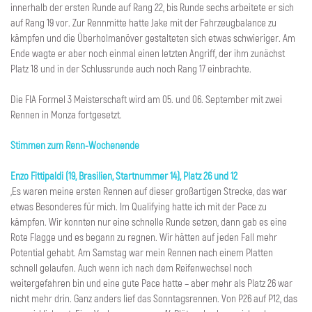
innerhalb der ersten Runde auf Rang 22, bis Runde sechs arbeitete er sich
auf Rang 19 vor. Zur Rennmitte hatte Jake mit der Fahrzeugbalance zu
kämpfen und die Überholmanöver gestalteten sich etwas schwieriger. Am
Ende wagte er aber noch einmal einen letzten Angriff, der ihm zunächst
Platz 18 und in der Schlussrunde auch noch Rang 17 einbrachte.
Die FIA Formel 3 Meisterschaft wird am 05. und 06. September mit zwei
Rennen in Monza fortgesetzt.
Stimmen zum Renn-Wochenende
Enzo Fittipaldi (19, Brasilien, Startnummer 14), Platz 26 und 12
„Es waren meine ersten Rennen auf dieser großartigen Strecke, das war
etwas Besonderes für mich. Im Qualifying hatte ich mit der Pace zu
kämpfen. Wir konnten nur eine schnelle Runde setzen, dann gab es eine
Rote Flagge und es begann zu regnen. Wir hätten auf jeden Fall mehr
Potential gehabt. Am Samstag war mein Rennen nach einem Platten
schnell gelaufen. Auch wenn ich nach dem Reifenwechsel noch
weitergefahren bin und eine gute Pace hatte – aber mehr als Platz 26 war
nicht mehr drin. Ganz anders lief das Sonntagsrennen. Von P26 auf P12, das