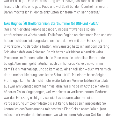
war wirklich gut. Eine Verbesserung um 14 Plätze, das kann sich sehen
lassen. Ich hatte eine gute Pace und viel Spaß bei den Überholmanövern.
Daran möchte ich in Monza anknüpfen, ich freue mich sehr darauf.“
Jake Hughes (26, Großbritannien, Startnummer 15), DNF und Platz 17
„Wir sind hier ohne Punkte geblieben, insgesamt war es also ein
enttäuschendes Wochenende. Es lief von Beginn an nicht nach Plan und wir
haben nicht den Leistungsstand erreicht, den wir mit dem Fahrzeug in
Silverstone und Barcelona hatten. Am Samstag hatte ich auf dem Starting
Grid einen defekten Anlasser. Damit hatten wir bisher eigentlich keine
Probleme. Im Rennen hatte ich die Pace, was die schnellste Rennrunde
belegt. Aber man geht natürlich auch ein höheres Risiko ein, wenn man
dem Feld hinterherjagt. Und so kam es zu einer Kollision – auch wenn mich
daran meiner Meinung nach keine Schuld trifft. Mit einem beschädigten
Frontflügel konnte ich nicht mehr weiterfahren. Vom vorletzten Startplatz
aus war am Sonntag nicht mehr viel drin. Wir sind beim Abtrieb ein etwas
höheres Risiko eingegangen, weil wir nichts zu verlieren hatten. Dadurch
war das Fahrzeug nicht ganz so leicht zu steuern, aber mit einer
Verbesserung um zwölf Plätze bis auf Rang 17 hat es sich ausgezahlt. So
konnte ich das Wochenende mit positiven Eindrücken abschließen. Jetzt
müssen wir wieder dahinkommen, wo wir mit dem Fahrzeug-Set-Up an den