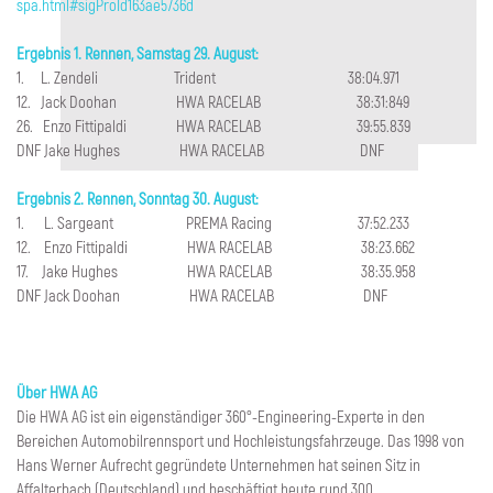
spa.html#sigProId163ae5736d
Ergebnis 1. Rennen, Samstag 29. August:
1. L. Zendeli Trident 38:04.971
12. Jack Doohan HWA RACELAB 38:31:849
26. Enzo Fittipaldi HWA RACELAB 39:55.839
DNF Jake Hughes HWA RACELAB DNF
Ergebnis 2. Rennen, Sonntag 30. August:
1. L. Sargeant PREMA Racing 37:52.233
12. Enzo Fittipaldi HWA RACELAB 38:23.662
17. Jake Hughes HWA RACELAB 38:35.958
DNF Jack Doohan HWA RACELAB DNF
Über HWA AG
Die HWA AG ist ein eigenständiger 360°-Engineering-Experte in den
Bereichen Automobilrennsport und Hochleistungsfahrzeuge. Das 1998 von
Hans Werner Aufrecht gegründete Unternehmen hat seinen Sitz in
Affalterbach (Deutschland) und beschäftigt heute rund 300