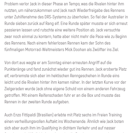
Problem verlor Jack in dieser Phase an Tempo, was die Rivalen hinter ihm
nutzten, um näherzukommen und Jack nach Wiederfreigabe des Rennens
unter Zuhilfenahme des DRS-Systems zu überholen. So fiel der Australier in
Runde sieben zurück auf Rang elf. Eine Runde später musste er sich erneut
passieren lassen und rutschte eine weitere Position ab. Jack versuchte
zwar noch einmal zu kontern, hatte aber nicht mehr die Pace wie zu Beginn
des Rennens. Nach einem fehlerlosen Rennen kam der Sohn des
fünfmaligen Motorrad-Weltmeisters Mick Doohan als Zwölfter ins Ziel.
Von dort aus wagte er am Sonntag einen erneuten Angriff auf die
Punkteränge und fand zunächst wieder gut ins Rennen. Jack eroberte Platz
elf, verbremste sich aber im hektischen Renngeschehen in Runde eins
leicht und die Rivalen hinter ihm kamen näher. In der letzten Kurve vor der
Zielgeraden wurde Jack ohne eigene Schuld von einem anderen Fahrzeug
getroffen. Mit einem Reifenschaden fuhr er an die Box und musste das
Rennen in der zweiten Runde aufgeben.
Auch Enzo Fittipaldi (Brasilien) erlebte mit Platz sechs im Freien Training
einen verheißungsvollen Auftakt ins Wochenende. Ähnlich wie Jack boten
sich aber auch ihm im Qualifying in dichtem Verkehr und auf nasser