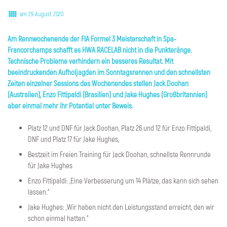
am 29 August 2020
Am Rennwochenende
der FIA Formel 3 Meisterschaft in Spa-
Francorchamps schafft es HWA RACELAB nicht in die Punkteränge.
Technische Probleme verhindern ein besseres Resultat. Mit
beeindruckenden Aufholjagden im Sonntagsrennen und den schnellsten
Zeiten einzelner Sessions des Wochenendes stellen Jack Doohan
(Australien), Enzo Fittipaldi (Brasilien) und Jake Hughes (Großbritannien)
aber einmal mehr ihr Potential unter Beweis.
Platz 12 und DNF für Jack Doohan, Platz 26 und 12 für Enzo Fittipaldi,
DNF und Platz 17 für Jake Hughes,
Bestzeit im Freien Training für Jack Doohan, schnellste Rennrunde
für Jake Hughes
Enzo Fittipaldi: „Eine Verbesserung um 14 Plätze, das kann sich sehen
lassen.“
Jake Hughes: „Wir haben nicht den Leistungsstand erreicht, den wir
schon einmal hatten.“