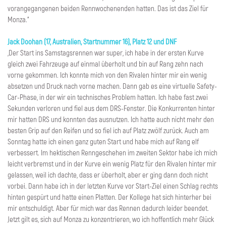
vorangegangenen beiden Rennwochenenden hatten. Das ist das Ziel für
Monza.“
Jack Doohan (17, Australien, Startnummer 16), Platz 12 und DNF
„Der Start ins Samstagsrennen war super, ich habe in der ersten Kurve
gleich zwei Fahrzeuge auf einmal überholt und bin auf Rang zehn nach
vorne gekommen. Ich konnte mich von den Rivalen hinter mir ein wenig
absetzen und Druck nach vorne machen. Dann gab es eine virtuelle Safety-
Car-Phase, in der wir ein technisches Problem hatten. Ich habe fast zwei
Sekunden verloren und fiel aus dem DRS-Fenster. Die Konkurrenten hinter
mir hatten DRS und konnten das ausnutzen. Ich hatte auch nicht mehr den
besten Grip auf den Reifen und so fiel ich auf Platz zwölf zurück. Auch am
Sonntag hatte ich einen ganz guten Start und habe mich auf Rang elf
verbessert. Im hektischen Renngeschehen im zweiten Sektor habe ich mich
leicht verbremst und in der Kurve ein wenig Platz für den Rivalen hinter mir
gelassen, weil ich dachte, dass er überholt, aber er ging dann doch nicht
vorbei. Dann habe ich in der letzten Kurve vor Start-Ziel einen Schlag rechts
hinten gespürt und hatte einen Platten. Der Kollege hat sich hinterher bei
mir entschuldigt. Aber für mich war das Rennen dadurch leider beendet.
Jetzt gilt es, sich auf Monza zu konzentrieren, wo ich hoffentlich mehr Glück