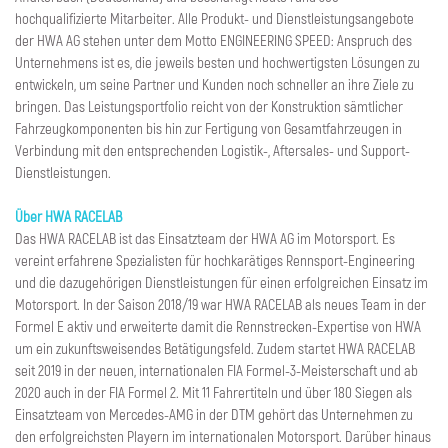
hochqualifizierte Mitarbeiter. Alle Produkt- und Dienstleistungsangebote
der HWA AG stehen unter dem Motto ENGINEERING SPEED: Anspruch des
Unternehmens ist es, die jeweils besten und hochwertigsten Lösungen zu
entwickeln, um seine Partner und Kunden noch schneller an ihre Ziele zu
bringen. Das Leistungsportfolio reicht von der Konstruktion sämtlicher
Fahrzeugkomponenten bis hin zur Fertigung von Gesamtfahrzeugen in
Verbindung mit den entsprechenden Logistik-, Aftersales- und Support-
Dienstleistungen.
Über HWA RACELAB
Das HWA RACELAB ist das Einsatzteam der HWA AG im Motorsport. Es
vereint erfahrene Spezialisten für hochkarätiges Rennsport-Engineering
und die dazugehörigen Dienstleistungen für einen erfolgreichen Einsatz im
Motorsport. In der Saison 2018/19 war HWA RACELAB als neues Team in der
Formel E aktiv und erweiterte damit die Rennstrecken-Expertise von HWA
um ein zukunftsweisendes Betätigungsfeld. Zudem startet HWA RACELAB
seit 2019 in der neuen, internationalen FIA Formel-3-Meisterschaft und ab
2020 auch in der FIA Formel 2. Mit 11 Fahrertiteln und über 180 Siegen als
Einsatzteam von Mercedes-AMG in der DTM gehört das Unternehmen zu
den erfolgreichsten Playern im internationalen Motorsport. Darüber hinaus