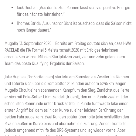
Jack Doohan: „Aus den letzten Rennen lässt sich viel positive Energie
für das nächste Jahr ziehen.“
Thomas Strick: „Aus unserer Sicht ist es schade, dass die Saison nicht
noch länger dauert.“
Mugello, 13. September 2020 – Bereits am Freitag deutete sich an, dass HWA
RACELAB die FIA Formel 3 Meisterschaft 2020 mit Erfolgserlebnissen
abschließen würde. Mit den Startplätzen zwei, vier und zehn gelang dem
Team das beste Qualifying-Ergebnis der Saison.
Jake Hughes (Großbritannien) startete am Samstag als Zweiter ins Rennen
und lieferte sich über die kompletten 21 Runden auf dem 5,245 km langen
Mugello Circuit einen spannenden Kampf um den Sieg. Zunächst duellierte
er sich mit Pole-Setter Lirim Zendeli (Trident), den er in Runde zwei mit der
schnellsten Rennrunde unter Druck setzte. In Runde fünf wagte Jake einen
ersten Angriff, bei dem es in der Kurve zu einer leichten Berührung der
beiden Fahrzeuge kam. Zwei Runden später überholte Jake schließlich den
Rivalen außen in Kurve eins und übernahm die Führung. Zendeli konterte
jedoch umgehend mithilfe des DRS-Systems und lag wieder vorne. Aber