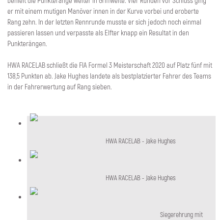
behielt die Punkteränge weiter in Griffweite. Vier Runden vor Schluss ging
er mit einem mutigen Manöver innen in der Kurve vorbei und eroberte
Rang zehn. In der letzten Rennrunde musste er sich jedoch noch einmal
passieren lassen und verpasste als Elfter knapp ein Resultat in den
Punkterängen.
HWA RACELAB schließt die FIA Formel 3 Meisterschaft 2020 auf Platz fünf mit
138,5 Punkten ab. Jake Hughes landete als bestplatzierter Fahrer des Teams
in der Fahrerwertung auf Rang sieben.
HWA RACELAB - Jake Hughes
HWA RACELAB - Jake Hughes
HWA RACELAB - Jake Hughes
HWA RACELAB - Jake Hughes
Siegerehrung mit Jake Hughes (HWA RACELAB, l.)
Siegerehrung mit