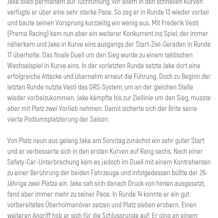
Jake blieb permanent auf Tuchfühlung, vor allem in den schnellen Kurven
verfügte er über eine sehr starke Pace. So zog er in Runde 13 wieder vorbei
und baute seinen Vorsprung kurzzeitig ein wenig aus. Mit Frederik Vesti
(Prema Racing) kam nun aber ein weiterer Konkurrent ins Spiel, der immer
näherkam und Jake in Kurve eins ausgangs der Start-Ziel-Geraden in Runde
17 überholte. Das finale Duell um den Sieg wurde zu einem taktischen
Wechselspiel in Kurve eins. In der vorletzten Runde setzte Jake dort eine
erfolgreiche Attacke und übernahm erneut die Führung. Doch zu Beginn der
letzten Runde nutzte Vesti das DRS-System, um an der gleichen Stelle
wieder vorbeizukommen. Jake kämpfte bis zur Ziellinie um den Sieg, musste
aber mit Platz zwei Vorlieb nehmen. Damit sicherte sich der Brite seine
vierte Podiumsplatzierung der Saison.
Von Platz neun aus gelang Jake am Sonntag zunächst ein sehr guter Start
und er verbesserte sich in den ersten Kurven auf Rang sechs. Nach einer
Safety-Car-Unterbrechung kam es jedoch im Duell mit einem Kontrahenten
zu einer Berührung der beiden Fahrzeuge und infolgedessen büßte der 26-
Jährige zwei Plätze ein. Jake sah sich danach Druck von hinten ausgesetzt,
fand aber immer mehr zu seiner Pace. In Runde 14 konnte er ein gut
vorbereitetes Überholmanöver setzen und Platz sieben erobern. Einen
weiteren Angriff hob er sich für die Schlussrunde auf: Er ging an einem