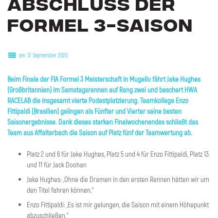
ABSCHLUSS
DER
FORMEL
3-SAISON
am 12 September 2020
Beim Finale der FIA Formel 3 Meisterschaft in Mugello fährt Jake Hughes
(Großbritannien) im Samstagsrennen auf Rang zwei und beschert HWA
RACELAB die insgesamt vierte Podestplatzierung. Teamkollege Enzo
Fittipaldi (Brasilien) gelingen als Fünfter und Vierter seine besten
Saisonergebnisse. Dank dieses starken Finalwochenendes schließt das
Team aus Affalterbach die Saison auf Platz fünf der Teamwertung ab.
Platz 2 und 6 für Jake Hughes, Platz 5 und 4 für Enzo Fittipaldi, Platz 13
und 11 für Jack Doohan
Jake Hughes: „Ohne die Dramen in den ersten Rennen hätten wir um
den Titel fahren können.“
Enzo Fittipaldi: „Es ist mir gelungen, die Saison mit einem Höhepunkt
abzuschließen.“