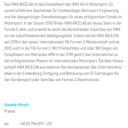
Das HWA RACELAB ist das Einsatzteam der HWA AG im Motorsport. Es
vereint erfahrene Spezialisten für hochkarätiges Rennsport-Engineering
und die dazugehörigen Dienstleistungen für einen erfolgreichen Einsatz im
Motorsport. In der Saison 2018/19 war HWA RACELAB als neues Team in der
Formel E aktiv und erweiterte damit die Rennstrecken-Expertise von HWA
um ein zukunftsweisendes Betätigungsfeld. Zudem startet HWA RACELAB
seit 2019 in der neuen, internationalen FIA Formel-3-Meisterschaft und ab
2020 auch in der FIA Formel 2. Mit 11 Fahrertiteln und über 180 Siegen als
Einsatzteam von Mercedes-AMG in der DTM gehört das Unternehmen zu
den erfolgreichsten Playern im internationalen Motorsport. Darüber hinaus
schöpft HWA RACELAB aus weiteren Kernkompetenzen des Unternehmens,
etwa in der Entwicklung, Fertigung und Betreuung von GT-Fahrzeugen für
den Kundensport oder dem Bau von Formel-3-Rennmotoren.
Annette Hörsch
Presse
tel: +49 (0) 7144 8717 – 215