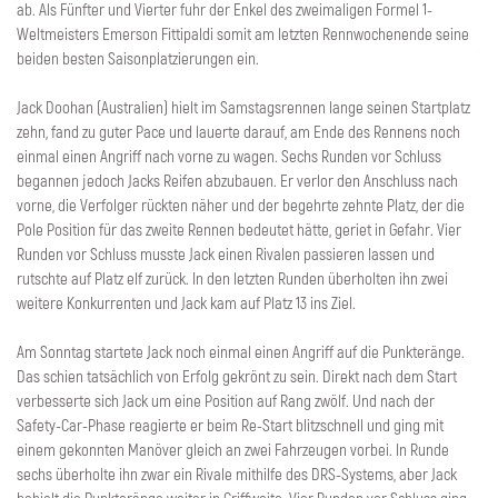
ab. Als Fünfter und Vierter fuhr der Enkel des zweimaligen Formel 1-
Weltmeisters Emerson Fittipaldi somit am letzten Rennwochenende seine
beiden besten Saisonplatzierungen ein.
Jack Doohan (Australien) hielt im Samstagsrennen lange seinen Startplatz
zehn, fand zu guter Pace und lauerte darauf, am Ende des Rennens noch
einmal einen Angriff nach vorne zu wagen. Sechs Runden vor Schluss
begannen jedoch Jacks Reifen abzubauen. Er verlor den Anschluss nach
vorne, die Verfolger rückten näher und der begehrte zehnte Platz, der die
Pole Position für das zweite Rennen bedeutet hätte, geriet in Gefahr. Vier
Runden vor Schluss musste Jack einen Rivalen passieren lassen und
rutschte auf Platz elf zurück. In den letzten Runden überholten ihn zwei
weitere Konkurrenten und Jack kam auf Platz 13 ins Ziel.
Am Sonntag startete Jack noch einmal einen Angriff auf die Punkteränge.
Das schien tatsächlich von Erfolg gekrönt zu sein. Direkt nach dem Start
verbesserte sich Jack um eine Position auf Rang zwölf. Und nach der
Safety-Car-Phase reagierte er beim Re-Start blitzschnell und ging mit
einem gekonnten Manöver gleich an zwei Fahrzeugen vorbei. In Runde
sechs überholte ihn zwar ein Rivale mithilfe des DRS-Systems, aber Jack