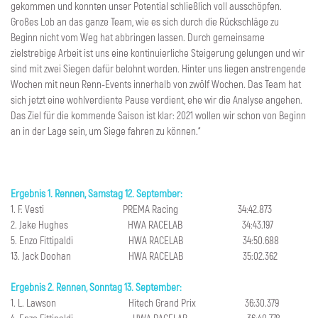
gekommen und konnten unser Potential schließlich voll ausschöpfen.
Großes Lob an das ganze Team, wie es sich durch die Rückschläge zu
Beginn nicht vom Weg hat abbringen lassen. Durch gemeinsame
zielstrebige Arbeit ist uns eine kontinuierliche Steigerung gelungen und wir
sind mit zwei Siegen dafür belohnt worden. Hinter uns liegen anstrengende
Wochen mit neun Renn-Events innerhalb von zwölf Wochen. Das Team hat
sich jetzt eine wohlverdiente Pause verdient, ehe wir die Analyse angehen.
Das Ziel für die kommende Saison ist klar: 2021 wollen wir schon von Beginn
an in der Lage sein, um Siege fahren zu können.“
Ergebnis 1. Rennen, Samstag 12. September:
1. F. Vesti PREMA Racing 34:42.873
2. Jake Hughes HWA RACELAB 34:43.197
5. Enzo Fittipaldi HWA RACELAB 34:50.688
13. Jack Doohan HWA RACELAB 35:02.362
Ergebnis 2. Rennen, Sonntag 13. September:
1. L. Lawson Hitech Grand Prix 36:30.379