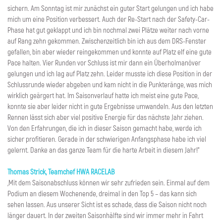
sichern. Am Sonntag ist mir zunächst ein guter Start gelungen und ich habe
mich um eine Position verbessert. Auch der Re-Start nach der Safety-Car-
Phase hat gut geklappt und ich bin nochmal zwei Plätze weiter nach vorne
auf Rang zehn gekommen. Zwischenzeitlich bin ich aus dem DRS-Fenster
gefallen, bin aber wieder reingekommen und konnte auf Platz elf eine gute
Pace halten. Vier Runden vor Schluss ist mir dann ein Überholmanöver
gelungen und ich lag auf Platz zehn. Leider musste ich diese Position in der
Schlussrunde wieder abgeben und kam nicht in die Punkteränge, was mich
wirklich geärgert hat. Im Saisonverlauf hatte ich meist eine gute Pace,
konnte sie aber leider nicht in gute Ergebnisse umwandeln. Aus den letzten
Rennen lässt sich aber viel positive Energie für das nächste Jahr ziehen.
Von den Erfahrungen, die ich in dieser Saison gemacht habe, werde ich
sicher profitieren. Gerade in der schwierigen Anfangsphase habe ich viel
gelernt. Danke an das ganze Team für die harte Arbeit in diesem Jahr!“
Thomas Strick, Teamchef HWA RACELAB
„Mit dem Saisonabschluss können wir sehr zufrieden sein. Einmal auf dem
Podium an diesem Wochenende, dreimal in den Top 5 – das kann sich
sehen lassen. Aus unserer Sicht ist es schade, dass die Saison nicht noch
länger dauert. In der zweiten Saisonhälfte sind wir immer mehr in Fahrt