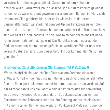
vorwärts. Ich habe es geschafft, die Saison mit einem Höhepunkt
abzuschließen. Gerne wäre ich in dieser Saison auf dem Podium gelandet.
Ich denke, es wäre verdient gewesen, vor allem beim Rennen im Monza, als
ich um den Sieg gefahren bin. Aber es ist wie es ist. In der ersten
Saisonhälfte hatten wir stark mit dem Set-Up des Fahrzeugs zu kämpfen,
aber an den letzten drei Rennwochenenden hatten wir den Dreh raus. Jetzt
sind wir bereit für die nächste Saison. Was mich persönlich angeht, habe
ich in diesem Jahr sehr viel gelernt. Das Gefühl zu siegen oder auf dem
Podium zu stehen, hat mir schon gefehlt. Ich werde den Winter über wie
verrückt dafür trainieren, um dieses Gefühl in der kommenden Saison zu
genießen.“
Jake Hughes (26, Großbritannien, Startnummer 15), Platz 2 und 6
„Wenn ich ehrlich bin, war ich über Platz zwei am Samstag ein wenig
enttäuscht, weil wir den Sieg meiner Meinung nach verdient gehabt hätten.
Aber im Rennsport bekommt man nicht immer das, was man verdient. Auf
der Geraden fehlte uns die Geschwindigkeit im Vergleich zur Konkurrenz,
was etwas mysteriös ist. In den anderen Streckenabschnitten war die
Performance des Fahrzeugs sehr gut. Am Sonntag konnte ich die Saison
mit einem starken Rennen und weiteren Punkten auf Platz sechs beenden.