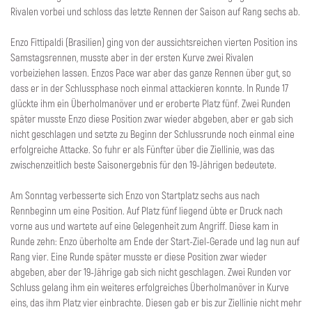
Rivalen vorbei und schloss das letzte Rennen der Saison auf Rang sechs ab.
Enzo Fittipaldi (Brasilien) ging von der aussichtsreichen vierten Position ins
Samstagsrennen, musste aber in der ersten Kurve zwei Rivalen
vorbeiziehen lassen. Enzos Pace war aber das ganze Rennen über gut, so
dass er in der Schlussphase noch einmal attackieren konnte. In Runde 17
glückte ihm ein Überholmanöver und er eroberte Platz fünf. Zwei Runden
später musste Enzo diese Position zwar wieder abgeben, aber er gab sich
nicht geschlagen und setzte zu Beginn der Schlussrunde noch einmal eine
erfolgreiche Attacke. So fuhr er als Fünfter über die Ziellinie, was das
zwischenzeitlich beste Saisonergebnis für den 19-Jährigen bedeutete.
Am Sonntag verbesserte sich Enzo von Startplatz sechs aus nach
Rennbeginn um eine Position. Auf Platz fünf liegend übte er Druck nach
vorne aus und wartete auf eine Gelegenheit zum Angriff. Diese kam in
Runde zehn: Enzo überholte am Ende der Start-Ziel-Gerade und lag nun auf
Rang vier. Eine Runde später musste er diese Position zwar wieder
abgeben, aber der 19-Jährige gab sich nicht geschlagen. Zwei Runden vor
Schluss gelang ihm ein weiteres erfolgreiches Überholmanöver in Kurve
eins, das ihm Platz vier einbrachte. Diesen gab er bis zur Ziellinie nicht mehr