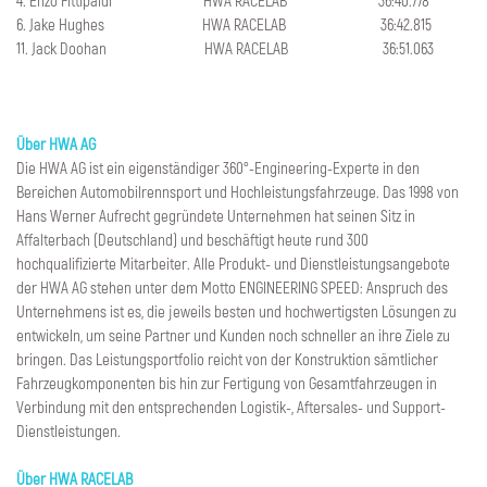
4. Enzo Fittipaldi HWA RACELAB 36:40.778
6. Jake Hughes HWA RACELAB 36:42.815
11. Jack Doohan HWA RACELAB 36:51.063
Über HWA AG
Die HWA AG ist ein eigenständiger 360°-Engineering-Experte in den
Bereichen Automobilrennsport und Hochleistungsfahrzeuge. Das 1998 von
Hans Werner Aufrecht gegründete Unternehmen hat seinen Sitz in
Affalterbach (Deutschland) und beschäftigt heute rund 300
hochqualifizierte Mitarbeiter. Alle Produkt- und Dienstleistungsangebote
der HWA AG stehen unter dem Motto ENGINEERING SPEED: Anspruch des
Unternehmens ist es, die jeweils besten und hochwertigsten Lösungen zu
entwickeln, um seine Partner und Kunden noch schneller an ihre Ziele zu
bringen. Das Leistungsportfolio reicht von der Konstruktion sämtlicher
Fahrzeugkomponenten bis hin zur Fertigung von Gesamtfahrzeugen in
Verbindung mit den entsprechenden Logistik-, Aftersales- und Support-
Dienstleistungen.
Über HWA RACELAB