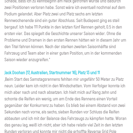
Schade, dass ich zu Rennbeginn am Heck getroffen wurde und dadurch
zwei Positionen verloren habe. Sonst wäre ich eventuell nochmal auf dem
Podium gelandet. Aber Platz zwei und Platz sechs am letzten
Rennwochenende sind ein guter Abschluss. Seit Budapest ging es steil
bergauf. Ich habe 111 Punkte in den letzten fünf Rennen geholt, 0.5 in den
ersten vier. Das spiegelt die Geschichte unserer Saison wider. Ohne die
Probleme und Dramen in den ersten Rennen hätten wir in diesem Jahr um
den Titel fahren können. Nach der starken zweiten Saisonhälfte sind
Fahrzeug und Team aber in einer guten Position, um in der kommenden
Saison wieder anzugreifen.“
Jack Doohan (17, Australien, Startnummer 16), Platz 13 und 11
„Beim Start des Samstagsrennens fehlten mir ungefähr 50 Meter zu Platz
neun. Leider kam ich nicht in den Windschatten. Vom Verfolger konnte ich
mich aber nach und nach absetzen. Ich hielt mich auf Rang zehn und
schonte die Reifen ein wenig, um am Ende des Rennens einen Vorteil
gegenüber der Konkurrenz zu haben. Es blieb bei einem Abstand von zwei
Sekunden nach vorne, als sechs, sieben Runden vor Schluss die Reifen
abbauten und ich mit der Balance des Fahrzeugs zu kämpfen hatte. Woran
das genau lag, weiß ich nicht, aber ich habe relativ viel Zeit in den letzten
Runden verloren und konnte mir nicht die erhoffte Reverse Grid Pole